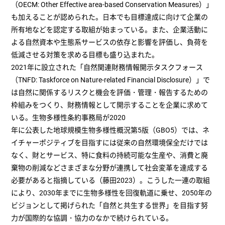
（OECM: Other Effective area-based Conservation Measures）」
も加えることが認められた。日本でも目標達成に向けて企業の
所有地などを認定する取組が始まっている。また、企業活動に
よる自然資本や生態系サービスの依存と影響を評価し、負荷を
低減させる対策を求める目標も盛り込まれた。
2021年に設立された「自然関連財務情報開示タスクフォース
（TNFD: Taskforce on Nature-related Financial Disclosure）」で
は自然に関係するリスクと機会を評価・管理・報告するための
枠組みをつくり、財務情報として開示することを企業に求めて
いる。生物多様性条約事務局が2020
年に公表した地球規模生物多様性概況第5版（GBO5）では、ネ
イチャーポジティブを目指すには従来の自然環境保全だけでは
なく、財とサービス、特に食料の持続可能な生産や、消費と廃
棄物の削減などさまざまな分野が連携して社会変革を達成する
必要があると指摘している（藤田2023）。こうした一連の取組
により、2030年までに生物多様性を回復軌道に乗せ、2050年の
ビジョンとして掲げられた「自然と共生する世界」を目指す努
力が国際的な協調・協力のなかで続けられている。