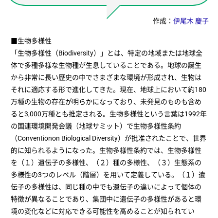
作成：
伊尾木 慶子
■生物多様性
「生物多様性（Biodiversity）」とは、特定の地域または地球全
体で多種多様な生物種が生息していることである。地球の誕生
から非常に長い歴史の中でさまざまな環境が形成され、生物は
それに適応する形で進化してきた。現在、地球上において約180
万種の生物の存在が明らかになっており、未発見のものも含め
ると3,000万種とも推定される。生物多様性という言葉は1992年
の国連環境開発会議（地球サミット）で生物多様性条約
（Conventionon Biological Diversity）が批准されたことで、世界
的に知られるようになった。生物多様性条約では、生物多様性
を（１）遺伝子の多様性、（２）種の多様性、（３）生態系の
多様性の3つのレベル（階層）を用いて定義している。（１）遺
伝子の多様性は、同じ種の中でも遺伝子の違いによって個体の
特徴が異なることであり、集団中に遺伝子の多様性があると環
境の変化などに対応できる可能性を高めることが知られてい