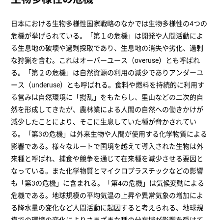
日本における生物多様性国家戦略のなかでは生物多様性の4つの
危機が挙げられている。「第１の危機」は開発や人間活動によ
る生息地の破壊や過剰採取であり、生息地の消失や劣化、過剰
な狩猟を含む。これはオーバーユース（overuse）とも呼ばれ
る。「第２の危機」は自然資源の利用の減少でありアンダーユ
ース（underuse）とも呼ばれる。食料や燃料を持続的に利用す
る営みは自然環境に「撹乱」をもたらし、里山などの二次的自
然を形成してきたが、農林業による人間の自然への働きかけが
減少したことにより、そこに生息していた種が脅かされてい
る。「第3の危機」は外来生物や人間が使用する化学物質による
影響である。様々なルートで国境を越えて導入された生物は外
来種と呼ばれ、捕食や競争を通じて在来種を減少させる要因と
なっている。また化学物質とマイクロプラスチックなどの影響
も「第3の危機」に含まれる。「第4の危機」は気候変動による
危機である。地球規模の平均気温の上昇や異常気象の増加によ
る降水量の変化など人間活動に起因すると考えられる、地球規