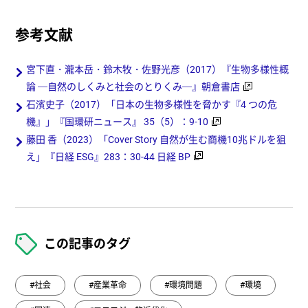
参考文献
宮下直・瀧本岳・鈴木牧・佐野光彦（2017）『生物多様性概
論 ─自然のしくみと社会のとりくみ─』朝倉書店
石濱史子（2017）「日本の生物多様性を脅かす『4 つの危
機』」『国環研ニュース』 35（5）：9-10
藤田 香（2023）「Cover Story 自然が生む商機10兆ドルを狙
え」『日経 ESG』283：30-44 日経 BP
この記事のタグ
#社会
#産業革命
#環境問題
#環境