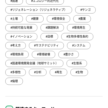
#国連
#エコロジー的近代化
#リジェネレーション（リジェネラティブ）
#サンゴ
#土壌
#健康
#環境保全
#農業
#持続可能な発展
#課題解決
#環境再生
#イノベーション
#目標
#生物多様性条約
#考え方
#サステナビリティ
#システム
#環境負荷
#環境破壊
#豊かさ
#国連環境開発会議（地球サミット）
#生態系
#多様性
#分析
#再生
#生物
#倫理