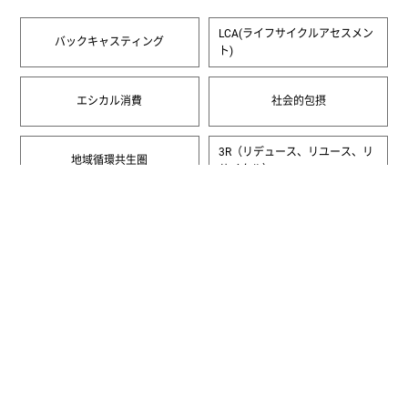
LCA(ライフサイクルアセスメン
バックキャスティング
ト)
エシカル消費
社会的包摂
3R（リデュース、リユース、リ
地域循環共生圏
サイクル）
一覧へ