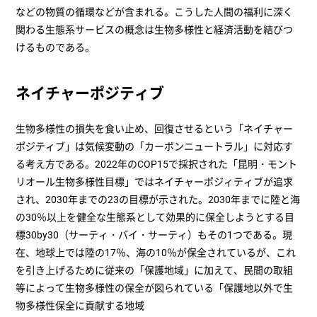
などの物質の循環などが含まれる。こうした人間の福利に深く
関わる生態系サービスの概念は生物多様性と経済活動を結びつ
けるものである。
ネイチャーポジティブ
生物多様性の損失を食い止め、回復させるという「ネイチャー
ポジティブ」は気候変動の「カーボンニュートラル」に対応す
る考え方である。2022年のCOP15で採択された「昆明・モント
リオール生物多様性目標」ではネイチャーポジィティブが追求
され、2030年までの23の目標が示された。2030年までに陸と海
の30％以上を健全な生態系として効果的に保全しようとする目
標30by30（サーティ・バイ・サーティ）もその1つである。現
在、地球上では陸の17％、海の10％が保全されているが、これ
を引き上げるために従来の「保護地域」に加えて、民間の取組
等によって生物多様性の保全が図られている「保護地以外で生
物多様性保全に貢献する地域