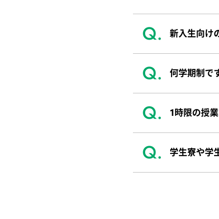
新入生向け
何学期制で
1時限の授
学生寮や学