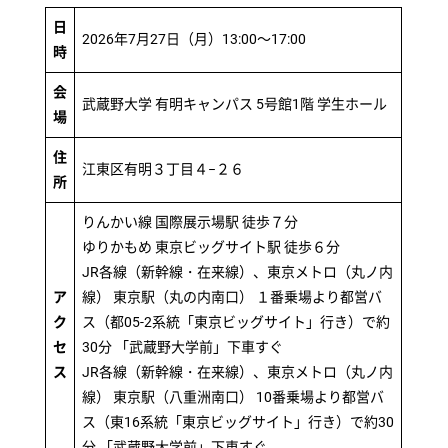
日
2026年7月27日（月）13:00～17:00
時
会
武蔵野大学 有明キャンパス 5号館1階 学生ホール
場
住
江東区有明３丁目４−２６
所
りんかい線 国際展示場駅 徒歩７分
ゆりかもめ 東京ビッグサイト駅 徒歩６分
JR各線（新幹線・在来線）、東京メトロ（丸ノ内
ア
線） 東京駅（丸の内南口） １番乗場より都営バ
ク
ス（都05-2系統「東京ビッグサイト」行き）で約
セ
30分 「武蔵野大学前」下車すぐ
ス
JR各線（新幹線・在来線）、東京メトロ（丸ノ内
線） 東京駅（八重洲南口） 10番乗場より都営バ
ス（東16系統「東京ビッグサイト」行き）で約30
分 「武蔵野大学前」下車すぐ