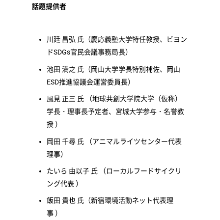
話題提供者
川廷 昌弘 氏（慶応義塾大学特任教授、ビヨン
ドSDGs官民会議事務局長）
池田 満之 氏（岡山大学学長特別補佐、岡山
ESD推進協議会運営委員長）
風見 正三 氏 （地球共創大学院大学（仮称）
学長・理事長予定者、宮城大学参与・名誉教
授 ）
岡田 千尋 氏 （アニマルライツセンター代表
理事）
たいら 由以子 氏 （ローカルフードサイクリ
ング代表 ）
飯田 貴也 氏（新宿環境活動ネット代表理
事 ）