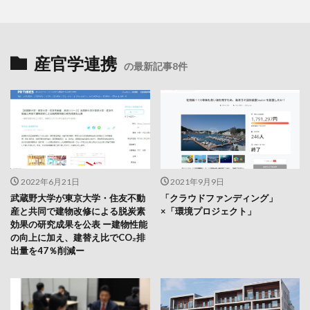
産官学連携
の最新記事8件
2022年6月21日
2021年9月9日
武蔵野大学が東京大学・住友不動
「クラウドファンディング」
産と共同で建物改修による脱炭素
×「環境プロジェクト」
効果の研究成果を公表 ー建物性能
の向上に加え、建替え比でCO₂排
出量を47％削減ー