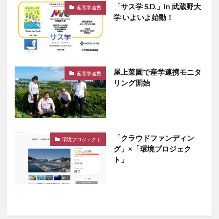
「サス学 S.D.」in 武蔵野大
産官学連携
学 いよいよ始動！
屋上菜園で産学連携モニタ
産官学連携
リング開始
「クラウドファンディン
環境プロジェクト
グ」×「環境プロジェク
ト」