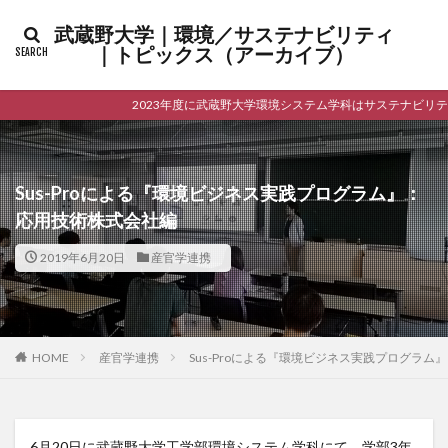
カテゴリー
武蔵野大学｜環境／サステナビリティ
｜トピックス（アーカイブ）
2023年度に武蔵野大学環境システム学科はサステナビリテ
検索
Sus-Proによる『環境ビジネス実践プログラム』：
応用技術株式会社編
2019年6月20日
産官学連携
HOME
産官学連携
Sus-Proによる『環境ビジネス実践プログラ
6月20日に武蔵野大学工学部環境システム学科にて、学部3年