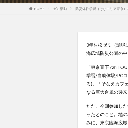
HOME
ゼミ活動
防災体験学習（そなエリア東京）
3年村松ゼミ（環境
海広域防災公園の中
「東京直下72h 
学習/自助体験/P
る)、「そなえカフ
なる巨大台風の襲来
ただ、今回参加した
ったとのこと。地の
みに、東京臨海広域