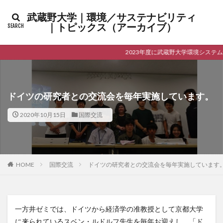
カテゴリー
武蔵野大学｜環境／サステナビリティ
｜トピックス（アーカイブ）
2023年度に武蔵野大学環境システ
検索
ドイツの研究者との交流会を毎年実施しています。
2020年10月15日
国際交流
HOME
国際交流
ドイツの研究者との交流会を毎年実施しています
一方井ゼミでは、ドイツから経済学の准教授として京都大学
に来られているスベン・ルドルフ先生を毎年お迎えし、「ド