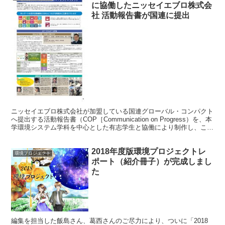
に協働したニッセイエブロ株式会
社 活動報告書が国連に提出
ニッセイエブロ株式会社が加盟している国連グローバル・コンパクト
へ提出する活動報告書（COP［Communication on Progress）を、本
学環境システム学科を中心とした有志学生と協働により制作し、この
たび、無事に国連に提出されま...
2018年度版環境プロジェクトレ
環境プロジェクト
ポート（紹介冊子）が完成しまし
た
編集を担当した飯島さん、葛西さんのご尽力により、ついに「2018