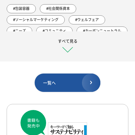
#包装容器
#社会関係資本
#ソーシャルマーケティング
#ウェルフェア
#ニーズ
#コミュニティ
#カーボンニュートラル
すべて見る
#太陽熱
#自然エネルギー
#環境教育
#気象災害
#障害
#エコロジー的近代化
#暮らし
#バイオマス
#地域社会
#対策
#海洋プラスチック
#つながり
#ペットボトル
一覧へ
#公共
#しなやか
#循環
#地域
#緩和
#平和
#環境問題
#国連環境開発会議（地球サミット）
#都市
#社会的包摂
#分析
#森林消失
#国連
#異常気象
#考え方
#人新世
#ビジョン