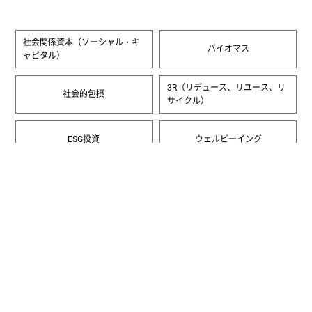
#ナチュラル・ステップ
#CO2
#定常型社会
#地球温暖化
#水
#エネルギー
#目標
社会関係資本（ソーシャル・キ
バイオマス
ャピタル）
#ロードマップ
3R（リデュース、リユース、リ
社会的包摂
サイクル）
ESG投資
ウェルビーイング
一覧へ