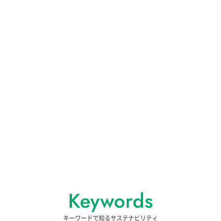
#サーキュラーエコノミー
#省エネ
#サービス
#共生
#海洋
#マーケティング
#3R
#長期利用
#化石燃料
#生態系
#停電
#社会的課題
#カーボンフットプリント
#メンテナンス
#資源
#再生可能エネルギー
#地域資源
#ヒートアイランド
#システム
#修復
#適応
#社会
#ソーシャルキャピタル
#環境負荷
#再生
#地下資源
#社会的排除
#気候危機
#ネットワーク
#課題解決
#シェアリングエコノミー
#容器包装リサイクル法
Keywords
#SDGs
#環境再生
#廃棄物
キーワードで知るサステナビリティ