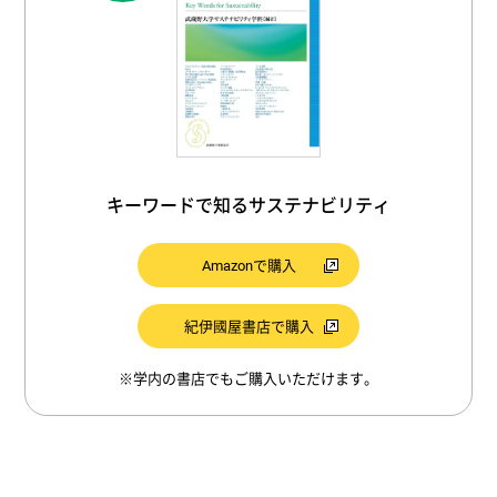
#構成
#経済成長
#エコラベル
#バックキャスティング
#NPO
#土壌
#リフューズ
#国際
#住宅
#環境保全
#イノベーション
#ESG投資
#リース
#排除
#使い捨て
#思想
キーワードで知るサステナビリティ
#フィードバック
#土壌劣化
#地熱
Amazonで購入
#教育
#ボランティア
#断熱
#蓄積
#太陽光
#石油
#産業革命
#サンゴ
紀伊國屋書店で購入
#産業
#トランジション
#協働
#建築
※学内の書店でもご購入いただけます。
#持続可能な発展
#林業
#再資源化
#強い持続可能性
#LCA（ライフサイクルアセスメント）
#福祉
#パリ協定
#共助