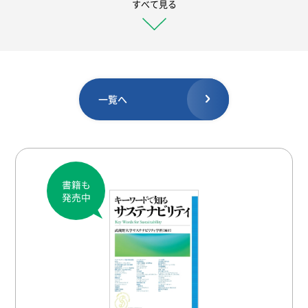
すべて見る
#再帰的近代化
#社会的責任投資
#土壌劣化
#3R
#ウェルビーイング
#水
#ビジョン
#二酸化炭素
#レジリエンス
#社会
#サービス
#環境難民
#生態系
一覧へ
#雇用
#断熱
#ロードマップ
#気温
#所得格差
#行政
#平等
#地球温暖化
#脱成長
#消滅可能性
#ESG投資
#社会関係資本
#製品
#包装容器
#バイオマス
#定常型社会
#企業
#環境再生
#環境政策
#国連
#ネットワーク
#プラネタリー・バウンダリー
#共助
#地域
#リサイクル