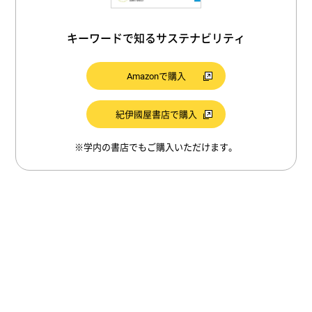
#ナチュラル・ステップ
#容器包装リサイクル法
#日射
#失業
#シェアリングエコノミー
キーワードで知るサステナビリティ
#サーキュラーエコノミー
#投資
Amazonで購入
#ソーシャルキャピタル
#強い持続可能性
#産業
#リース
#リフューズ
#ゼロカーボン
紀伊國屋書店で購入
#ニーズ
#サステナビリティ
#長期利用
※学内の書店でもご購入いただけます。
#グリーン調達
#障害
#石炭
#まちづくり
#公共
#異常気象
#土壌
#温室効果ガス
#環境保全
#リジェネレーション（リジェネラティブ）
#ソーシャルマーケティング
#フィードバック
#公正
#自然エネルギー
#リデュース