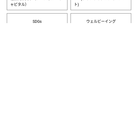
ャピタル）
ト)
SDGs
ウェルビーイング
一覧へ
受験を考えている方へ
よく聞かれる質問を集めてみました。