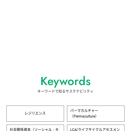
#カーボンフットプリント
#環境教育
#カーボンニュートラル
#コミュニティ
#トランジション
#緩和
#世代
#京都議定書
#使い捨て
#目標
#環境負荷
#地熱
#気候危機
#協働
#構成
#つながり
#豊かさ
#社会的課題
#エコラベル
#ビジネスモデル
#林業
Keywords
#マーケティング
#デザイン
#海洋
キーワードで知るサステナビリティ
#経済
#資源循環
#海洋プラスチック
#国際
#NPO
#インフラ
パーマカルチャー
レジリエンス
（Permaculture）
#LCA（ライフサイクルアセスメント）
#制約
#経済成長
#ローカル
社会関係資本（ソーシャル・キ
LCA(ライフサイクルアセスメン