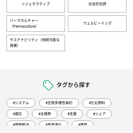
リジェネラティブ
社会的包摂
パーマカルチャー
ウェルビーイング
（Permaculture）
サステナビリティ（持続可能な
発展）
タグから探す
#システム
#生物多様性条約
#化石燃料
#適応
#太陽熱
#支援
#シェア
#課題解決
#再資源化
#建築